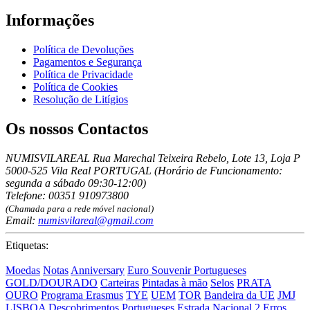
Informações
Política de Devoluções
Pagamentos e Segurança
Política de Privacidade
Política de Cookies
Resolução de Litígios
Os nossos Contactos
NUMISVILAREAL Rua Marechal Teixeira Rebelo, Lote 13, Loja P
5000-525 Vila Real PORTUGAL (Horário de Funcionamento:
segunda a sábado 09:30-12:00)
Telefone: 00351 910973800
(Chamada para a rede móvel nacional)
Email:
numisvilareal@gmail.com
Etiquetas:
Moedas
Notas
Anniversary
Euro Souvenir Portugueses
GOLD/DOURADO
Carteiras
Pintadas à mão
Selos
PRATA
OURO
Programa Erasmus
TYE
UEM
TOR
Bandeira da UE
JMJ
LISBOA
Descobrimentos Portugueses
Estrada Nacional 2
Erros