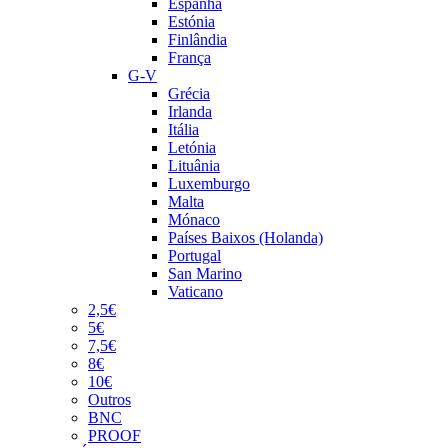
Espanha
Estónia
Finlândia
França
G-V
Grécia
Irlanda
Itália
Letónia
Lituânia
Luxemburgo
Malta
Mónaco
Países Baixos (Holanda)
Portugal
San Marino
Vaticano
2,5€
5€
7,5€
8€
10€
Outros
BNC
PROOF