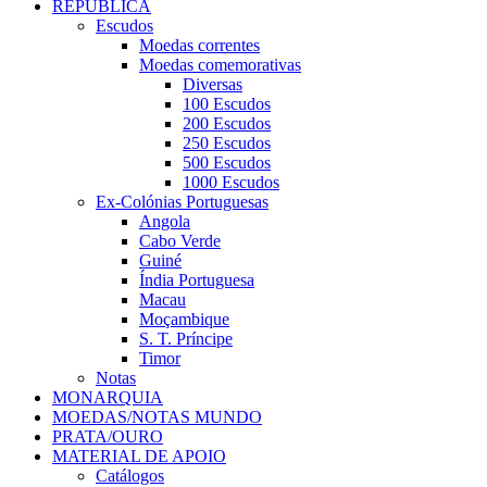
REPÚBLICA
Escudos
Moedas correntes
Moedas comemorativas
Diversas
100 Escudos
200 Escudos
250 Escudos
500 Escudos
1000 Escudos
Ex-Colónias Portuguesas
Angola
Cabo Verde
Guiné
Índia Portuguesa
Macau
Moçambique
S. T. Príncipe
Timor
Notas
MONARQUIA
MOEDAS/NOTAS MUNDO
PRATA/OURO
MATERIAL DE APOIO
Catálogos