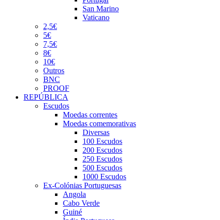
San Marino
Vaticano
2,5€
5€
7,5€
8€
10€
Outros
BNC
PROOF
REPÚBLICA
Escudos
Moedas correntes
Moedas comemorativas
Diversas
100 Escudos
200 Escudos
250 Escudos
500 Escudos
1000 Escudos
Ex-Colónias Portuguesas
Angola
Cabo Verde
Guiné