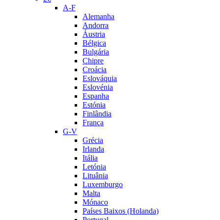
A-F
Alemanha
Andorra
Áustria
Bélgica
Bulgária
Chipre
Croácia
Eslováquia
Eslovénia
Espanha
Estónia
Finlândia
França
G-V
Grécia
Irlanda
Itália
Letónia
Lituânia
Luxemburgo
Malta
Mónaco
Países Baixos (Holanda)
Portugal