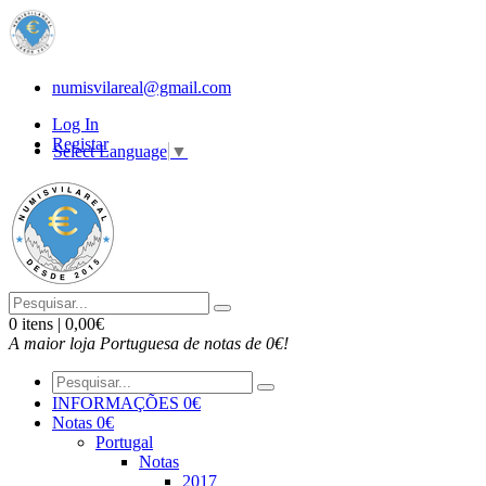
numisvilareal@gmail.com
Log In
Registar
Select Language
▼
0 itens | 0,00€
A maior loja Portuguesa de notas de 0€!
INFORMAÇÕES 0€
Notas 0€
Portugal
Notas
2017