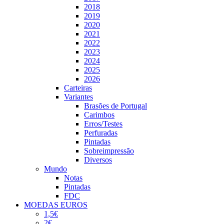
2018
2019
2020
2021
2022
2023
2024
2025
2026
Carteiras
Variantes
Brasões de Portugal
Carimbos
Erros/Testes
Perfuradas
Pintadas
Sobreimpressão
Diversos
Mundo
Notas
Pintadas
FDC
MOEDAS EUROS
1,5€
2€