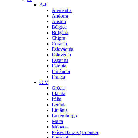
A-F
Alemanha
Andorra
Áustria
Bélgica
Bulgária
Chipre
Croácia
Eslováquia
Eslovénia
Espanha
Estónia
Finlândia
França
G-V
Grécia
Irlanda
Itália
Letónia
Lituânia
Luxemburgo
Malta
Mónaco
Países Baixos (Holanda)
Portugal