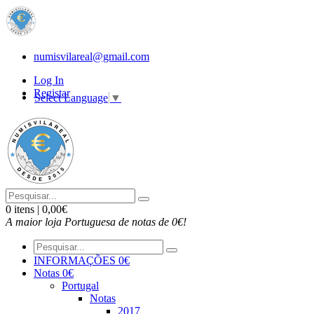
numisvilareal@gmail.com
Log In
Registar
Select Language
▼
0 itens | 0,00€
A maior loja Portuguesa de notas de 0€!
INFORMAÇÕES 0€
Notas 0€
Portugal
Notas
2017