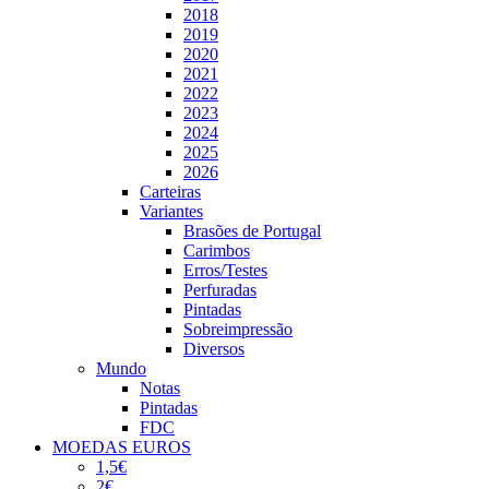
2018
2019
2020
2021
2022
2023
2024
2025
2026
Carteiras
Variantes
Brasões de Portugal
Carimbos
Erros/Testes
Perfuradas
Pintadas
Sobreimpressão
Diversos
Mundo
Notas
Pintadas
FDC
MOEDAS EUROS
1,5€
2€