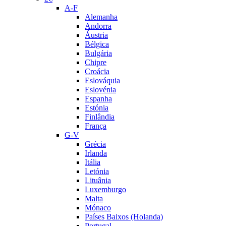
A-F
Alemanha
Andorra
Áustria
Bélgica
Bulgária
Chipre
Croácia
Eslováquia
Eslovénia
Espanha
Estónia
Finlândia
França
G-V
Grécia
Irlanda
Itália
Letónia
Lituânia
Luxemburgo
Malta
Mónaco
Países Baixos (Holanda)
Portugal