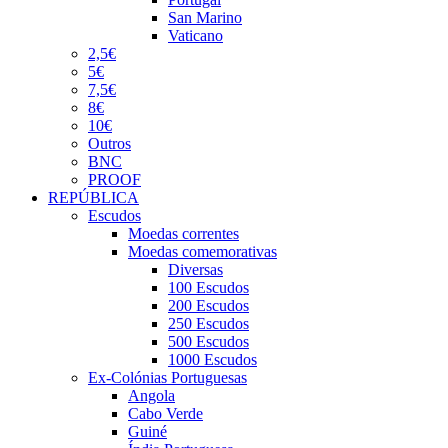
San Marino
Vaticano
2,5€
5€
7,5€
8€
10€
Outros
BNC
PROOF
REPÚBLICA
Escudos
Moedas correntes
Moedas comemorativas
Diversas
100 Escudos
200 Escudos
250 Escudos
500 Escudos
1000 Escudos
Ex-Colónias Portuguesas
Angola
Cabo Verde
Guiné