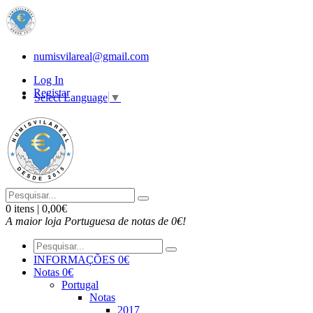
numisvilareal@gmail.com
Log In
Registar
Select Language
▼
0 itens | 0,00€
A maior loja Portuguesa de notas de 0€!
INFORMAÇÕES 0€
Notas 0€
Portugal
Notas
2017