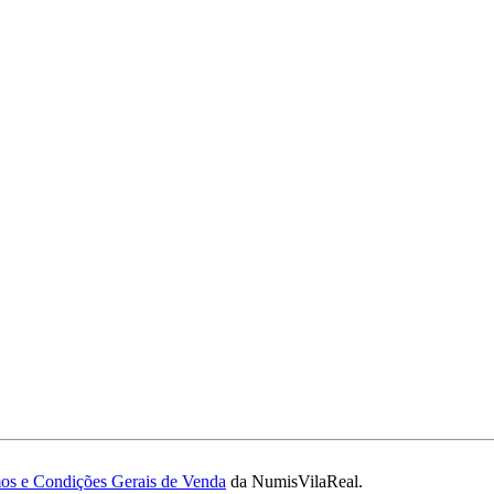
os e Condições Gerais de Venda
da NumisVilaReal.