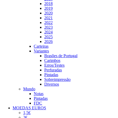
2018
2019
2020
2021
2022
2023
2024
2025
2026
Carteiras
Variantes
Brasões de Portugal
Carimbos
Erros/Testes
Perfuradas
Pintadas
Sobreimpressão
Diversos
Mundo
Notas
Pintadas
FDC
MOEDAS EUROS
1,5€
2€