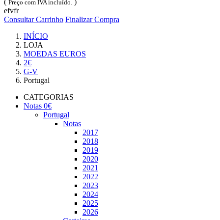
(
)
Preço com IVA incluído.
efvfr
Consultar Carrinho
Finalizar Compra
INÍCIO
LOJA
MOEDAS EUROS
2€
G-V
Portugal
CATEGORIAS
Notas 0€
Portugal
Notas
2017
2018
2019
2020
2021
2022
2023
2024
2025
2026