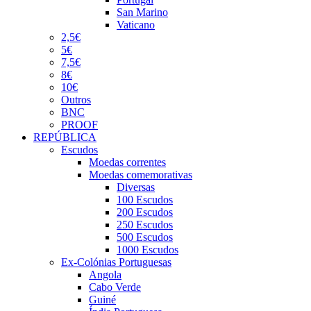
San Marino
Vaticano
2,5€
5€
7,5€
8€
10€
Outros
BNC
PROOF
REPÚBLICA
Escudos
Moedas correntes
Moedas comemorativas
Diversas
100 Escudos
200 Escudos
250 Escudos
500 Escudos
1000 Escudos
Ex-Colónias Portuguesas
Angola
Cabo Verde
Guiné