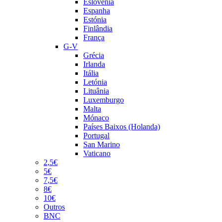
Eslovénia
Espanha
Estónia
Finlândia
França
G-V
Grécia
Irlanda
Itália
Letónia
Lituânia
Luxemburgo
Malta
Mónaco
Países Baixos (Holanda)
Portugal
San Marino
Vaticano
2,5€
5€
7,5€
8€
10€
Outros
BNC