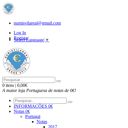
numisvilareal@gmail.com
Log In
Registar
Select Language
▼
0 itens | 0,00€
A maior loja Portuguesa de notas de 0€!
INFORMAÇÕES 0€
Notas 0€
Portugal
Notas
2017