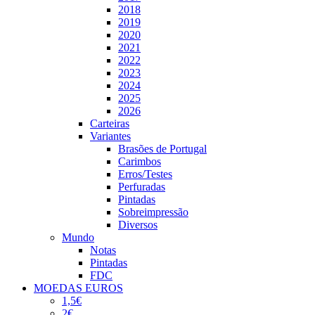
2018
2019
2020
2021
2022
2023
2024
2025
2026
Carteiras
Variantes
Brasões de Portugal
Carimbos
Erros/Testes
Perfuradas
Pintadas
Sobreimpressão
Diversos
Mundo
Notas
Pintadas
FDC
MOEDAS EUROS
1,5€
2€