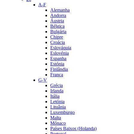
A-F
Alemanha
Andorra
Áustria
Bélgica
Bulgária
Chipre
Croácia
Eslováquia
Eslovénia
Espanha
Estónia
Finlândia
França
G-V
Grécia
Irlanda
Itália
Letónia
Lituânia
Luxemburgo
Malta
Mónaco
Países Baixos (Holanda)
Portugal