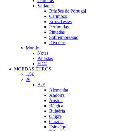
Carteiras
Variantes
Brasões de Portugal
Carimbos
Erros/Testes
Perfuradas
Pintadas
Sobreimpressão
Diversos
Mundo
Notas
Pintadas
FDC
MOEDAS EUROS
1,5€
2€
A-F
Alemanha
Andorra
Áustria
Bélgica
Bulgária
Chipre
Croácia
Eslováquia