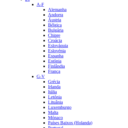
A-F
Alemanha
Andorra
Áustria
Bélgica
Bulgária
Chipre
Croácia
Eslováquia
Eslovénia
Espanha
Estónia
Finlândia
França
G-V
Grécia
Irlanda
Itália
Letónia
Lituânia
Luxemburgo
Malta
Mónaco
Países Baixos (Holanda)
Portugal