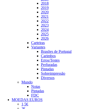
2018
2019
2020
2021
2022
2023
2024
2025
2026
Carteiras
Variantes
Brasões de Portugal
Carimbos
Erros/Testes
Perfuradas
Pintadas
Sobreimpressão
Diversos
Mundo
Notas
Pintadas
FDC
MOEDAS EUROS
1,5€
2€