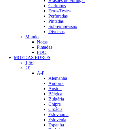
Brasões de Portugal
Carimbos
Erros/Testes
Perfuradas
Pintadas
Sobreimpressão
Diversos
Mundo
Notas
Pintadas
FDC
MOEDAS EUROS
1,5€
2€
A-F
Alemanha
Andorra
Áustria
Bélgica
Bulgária
Chipre
Croácia
Eslováquia
Eslovénia
Espanha