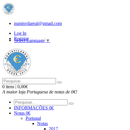
numisvilareal@gmail.com
Log In
Registar
Select Language
▼
0 itens | 0,00€
A maior loja Portuguesa de notas de 0€!
INFORMAÇÕES 0€
Notas 0€
Portugal
Notas
2017