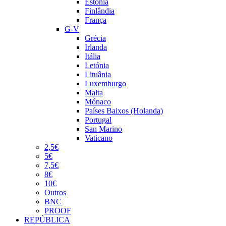
Estónia
Finlândia
França
G-V
Grécia
Irlanda
Itália
Letónia
Lituânia
Luxemburgo
Malta
Mónaco
Países Baixos (Holanda)
Portugal
San Marino
Vaticano
2,5€
5€
7,5€
8€
10€
Outros
BNC
PROOF
REPÚBLICA