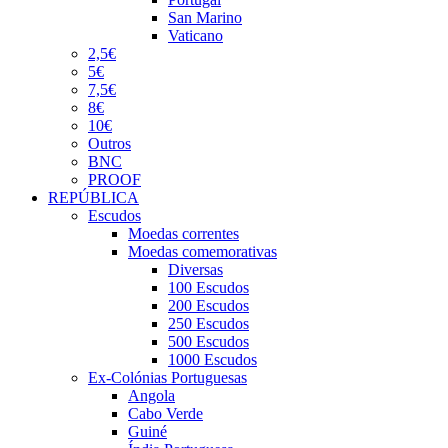
San Marino
Vaticano
2,5€
5€
7,5€
8€
10€
Outros
BNC
PROOF
REPÚBLICA
Escudos
Moedas correntes
Moedas comemorativas
Diversas
100 Escudos
200 Escudos
250 Escudos
500 Escudos
1000 Escudos
Ex-Colónias Portuguesas
Angola
Cabo Verde
Guiné