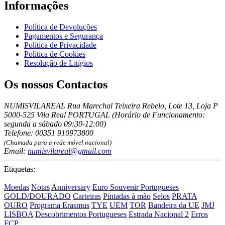
Informações
Política de Devoluções
Pagamentos e Segurança
Política de Privacidade
Política de Cookies
Resolução de Litígios
Os nossos Contactos
NUMISVILAREAL Rua Marechal Teixeira Rebelo, Lote 13, Loja P
5000-525 Vila Real PORTUGAL (Horário de Funcionamento:
segunda a sábado 09:30-12:00)
Telefone: 00351 910973800
(Chamada para a rede móvel nacional)
Email:
numisvilareal@gmail.com
Etiquetas:
Moedas
Notas
Anniversary
Euro Souvenir Portugueses
GOLD/DOURADO
Carteiras
Pintadas à mão
Selos
PRATA
OURO
Programa Erasmus
TYE
UEM
TOR
Bandeira da UE
JMJ
LISBOA
Descobrimentos Portugueses
Estrada Nacional 2
Erros
FCP