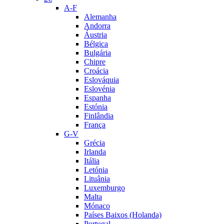
A-F
Alemanha
Andorra
Áustria
Bélgica
Bulgária
Chipre
Croácia
Eslováquia
Eslovénia
Espanha
Estónia
Finlândia
França
G-V
Grécia
Irlanda
Itália
Letónia
Lituânia
Luxemburgo
Malta
Mónaco
Países Baixos (Holanda)
Portugal