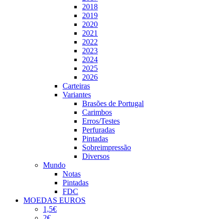
2018
2019
2020
2021
2022
2023
2024
2025
2026
Carteiras
Variantes
Brasões de Portugal
Carimbos
Erros/Testes
Perfuradas
Pintadas
Sobreimpressão
Diversos
Mundo
Notas
Pintadas
FDC
MOEDAS EUROS
1,5€
2€