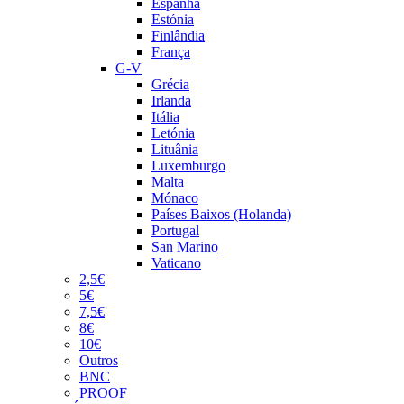
Espanha
Estónia
Finlândia
França
G-V
Grécia
Irlanda
Itália
Letónia
Lituânia
Luxemburgo
Malta
Mónaco
Países Baixos (Holanda)
Portugal
San Marino
Vaticano
2,5€
5€
7,5€
8€
10€
Outros
BNC
PROOF