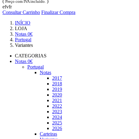
(
)
Preço com IVA incluído.
efvfr
Consultar Carrinho
Finalizar Compra
INÍCIO
LOJA
Notas 0€
Portugal
Variantes
CATEGORIAS
Notas 0€
Portugal
Notas
2017
2018
2019
2020
2021
2022
2023
2024
2025
2026
Carteiras