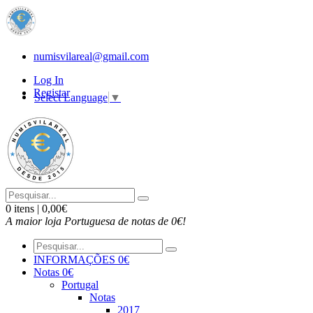
numisvilareal@gmail.com
Log In
Registar
Select Language
▼
0 itens | 0,00€
A maior loja Portuguesa de notas de 0€!
INFORMAÇÕES 0€
Notas 0€
Portugal
Notas
2017