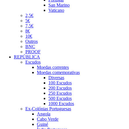
San Marino
Vaticano
2,5€
5€
7,5€
8€
10€
Outros
BNC
PROOF
REPÚBLICA
Escudos
Moedas correntes
Moedas comemorativas
Diversas
100 Escudos
200 Escudos
250 Escudos
500 Escudos
1000 Escudos
Ex-Colónias Portuguesas
Angola
Cabo Verde
Guiné