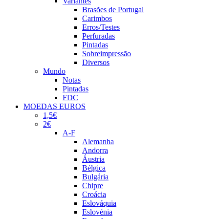
Variantes
Brasões de Portugal
Carimbos
Erros/Testes
Perfuradas
Pintadas
Sobreimpressão
Diversos
Mundo
Notas
Pintadas
FDC
MOEDAS EUROS
1,5€
2€
A-F
Alemanha
Andorra
Áustria
Bélgica
Bulgária
Chipre
Croácia
Eslováquia
Eslovénia