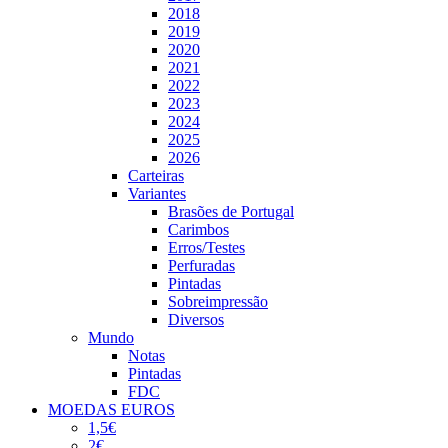
2018
2019
2020
2021
2022
2023
2024
2025
2026
Carteiras
Variantes
Brasões de Portugal
Carimbos
Erros/Testes
Perfuradas
Pintadas
Sobreimpressão
Diversos
Mundo
Notas
Pintadas
FDC
MOEDAS EUROS
1,5€
2€