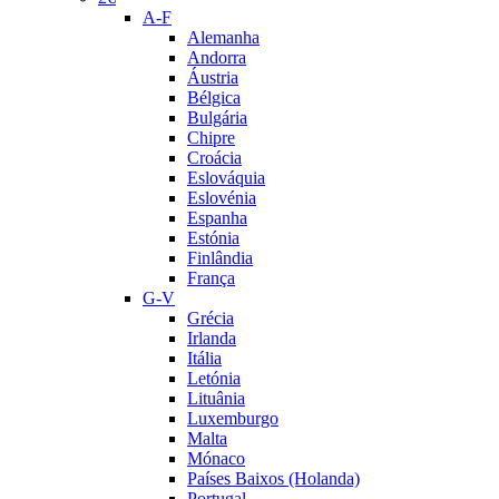
A-F
Alemanha
Andorra
Áustria
Bélgica
Bulgária
Chipre
Croácia
Eslováquia
Eslovénia
Espanha
Estónia
Finlândia
França
G-V
Grécia
Irlanda
Itália
Letónia
Lituânia
Luxemburgo
Malta
Mónaco
Países Baixos (Holanda)
Portugal