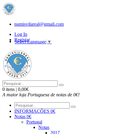
numisvilareal@gmail.com
Log In
Registar
Select Language
▼
0 itens | 0,00€
A maior loja Portuguesa de notas de 0€!
INFORMAÇÕES 0€
Notas 0€
Portugal
Notas
2017