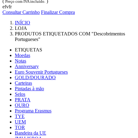
(
)
Preço com IVA incluído.
efvfr
Consultar Carrinho
Finalizar Compra
INÍCIO
LOJA
PRODUTOS ETIQUETADOS COM "Descobrimentos
Portugueses"
ETIQUETAS
Moedas
Notas
Anniversary
Euro Souvenir Portugueses
GOLD/DOURADO
Carteiras
Pintadas à mão
Selos
PRATA
OURO
Programa Erasmus
TYE
UEM
TOR
Bandeira da UE