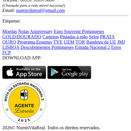
(Chamada para a rede móvel nacional)
Email:
numisvilareal@gmail.com
Etiquetas:
Moedas
Notas
Anniversary
Euro Souvenir Portugueses
GOLD/DOURADO
Carteiras
Pintadas à mão
Selos
PRATA
OURO
Programa Erasmus
TYE
UEM
TOR
Bandeira da UE
JMJ
LISBOA
Descobrimentos Portugueses
Estrada Nacional 2
Erros
FCP
DOWNLOAD APP:
2026© NumisVilaReal. Todos os direitos reservados.