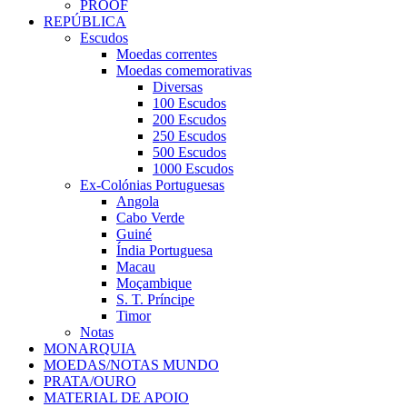
PROOF
REPÚBLICA
Escudos
Moedas correntes
Moedas comemorativas
Diversas
100 Escudos
200 Escudos
250 Escudos
500 Escudos
1000 Escudos
Ex-Colónias Portuguesas
Angola
Cabo Verde
Guiné
Índia Portuguesa
Macau
Moçambique
S. T. Príncipe
Timor
Notas
MONARQUIA
MOEDAS/NOTAS MUNDO
PRATA/OURO
MATERIAL DE APOIO