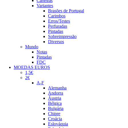
Carteiras
Variantes
Brasões de Portugal
Carimbos
Erros/Testes
Perfuradas
Pintadas
Sobreimpressão
Diversos
Mundo
Notas
Pintadas
FDC
MOEDAS EUROS
1,5€
2€
A-F
Alemanha
Andorra
Áustria
Bélgica
Bulgária
Chipre
Croácia
Eslováquia