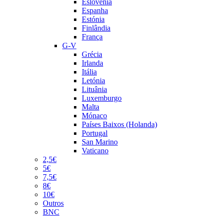
Eslovénia
Espanha
Estónia
Finlândia
França
G-V
Grécia
Irlanda
Itália
Letónia
Lituânia
Luxemburgo
Malta
Mónaco
Países Baixos (Holanda)
Portugal
San Marino
Vaticano
2,5€
5€
7,5€
8€
10€
Outros
BNC