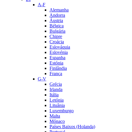
A-F
Alemanha
Andorra
Áustria
Bélgica
Bulgária
Chipre
Croácia
Eslováquia
Eslovénia
Espanha
Estónia
Finlândia
França
G-V
Grécia
Irlanda
Itália
Letónia
Lituânia
Luxemburgo
Malta
Mónaco
Países Baixos (Holanda)
Portugal