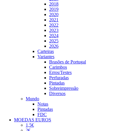
2018
2019
2020
2021
2022
2023
2024
2025
2026
Carteiras
Variantes
Brasões de Portugal
Carimbos
Erros/Testes
Perfuradas
Pintadas
Sobreimpressão
Diversos
Mundo
Notas
Pintadas
FDC
MOEDAS EUROS
1,5€
2€