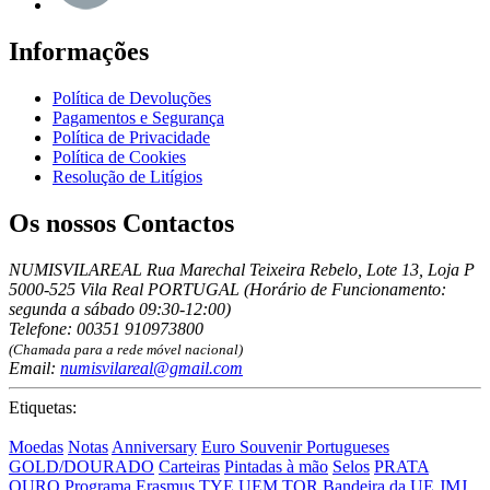
Informações
Política de Devoluções
Pagamentos e Segurança
Política de Privacidade
Política de Cookies
Resolução de Litígios
Os nossos Contactos
NUMISVILAREAL Rua Marechal Teixeira Rebelo, Lote 13, Loja P
5000-525 Vila Real PORTUGAL (Horário de Funcionamento:
segunda a sábado 09:30-12:00)
Telefone: 00351 910973800
(Chamada para a rede móvel nacional)
Email:
numisvilareal@gmail.com
Etiquetas:
Moedas
Notas
Anniversary
Euro Souvenir Portugueses
GOLD/DOURADO
Carteiras
Pintadas à mão
Selos
PRATA
OURO
Programa Erasmus
TYE
UEM
TOR
Bandeira da UE
JMJ