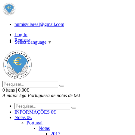
numisvilareal@gmail.com
Log In
Registar
Select Language
▼
0 itens | 0,00€
A maior loja Portuguesa de notas de 0€!
INFORMAÇÕES 0€
Notas 0€
Portugal
Notas
2017