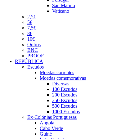
San Marino
Vaticano
2,5€
5€
7,5€
8€
10€
Outros
BNC
PROOF
REPÚBLICA
Escudos
Moedas correntes
Moedas comemorativas
Diversas
100 Escudos
200 Escudos
250 Escudos
500 Escudos
1000 Escudos
Ex-Colónias Portuguesas
Angola
Cabo Verde
Guiné