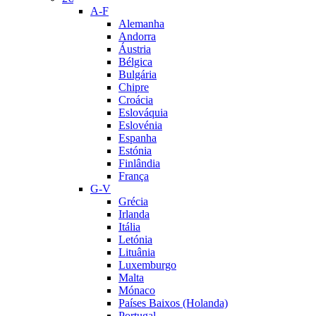
A-F
Alemanha
Andorra
Áustria
Bélgica
Bulgária
Chipre
Croácia
Eslováquia
Eslovénia
Espanha
Estónia
Finlândia
França
G-V
Grécia
Irlanda
Itália
Letónia
Lituânia
Luxemburgo
Malta
Mónaco
Países Baixos (Holanda)
Portugal