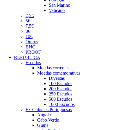
San Marino
Vaticano
2,5€
5€
7,5€
8€
10€
Outros
BNC
PROOF
REPÚBLICA
Escudos
Moedas correntes
Moedas comemorativas
Diversas
100 Escudos
200 Escudos
250 Escudos
500 Escudos
1000 Escudos
Ex-Colónias Portuguesas
Angola
Cabo Verde
Guiné