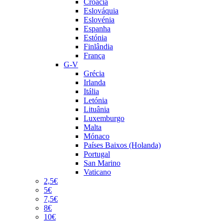
Croácia
Eslováquia
Eslovénia
Espanha
Estónia
Finlândia
França
G-V
Grécia
Irlanda
Itália
Letónia
Lituânia
Luxemburgo
Malta
Mónaco
Países Baixos (Holanda)
Portugal
San Marino
Vaticano
2,5€
5€
7,5€
8€
10€