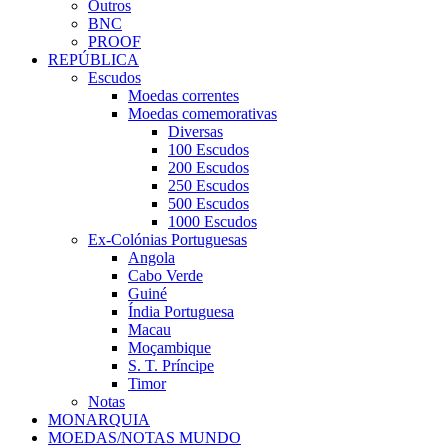
Outros
BNC
PROOF
REPÚBLICA
Escudos
Moedas correntes
Moedas comemorativas
Diversas
100 Escudos
200 Escudos
250 Escudos
500 Escudos
1000 Escudos
Ex-Colónias Portuguesas
Angola
Cabo Verde
Guiné
Índia Portuguesa
Macau
Moçambique
S. T. Príncipe
Timor
Notas
MONARQUIA
MOEDAS/NOTAS MUNDO