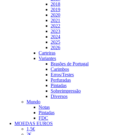
2018
2019
2020
2021
2022
2023
2024
2025
2026
Carteiras
Variantes
Brasões de Portugal
Carimbos
Erros/Testes
Perfuradas
Pintadas
Sobreimpressão
Diversos
Mundo
Notas
Pintadas
FDC
MOEDAS EUROS
1,5€
2€