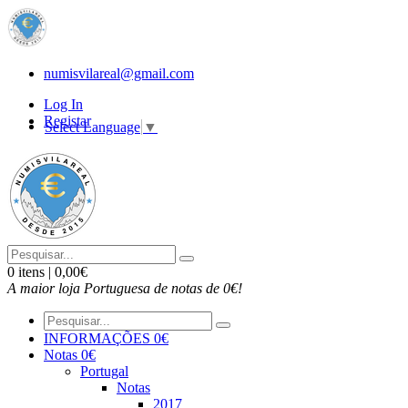
numisvilareal@gmail.com
Log In
Registar
Select Language
▼
0 itens | 0,00€
A maior loja Portuguesa de notas de 0€!
INFORMAÇÕES 0€
Notas 0€
Portugal
Notas
2017