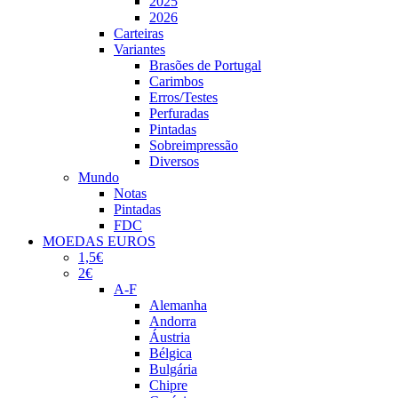
2025
2026
Carteiras
Variantes
Brasões de Portugal
Carimbos
Erros/Testes
Perfuradas
Pintadas
Sobreimpressão
Diversos
Mundo
Notas
Pintadas
FDC
MOEDAS EUROS
1,5€
2€
A-F
Alemanha
Andorra
Áustria
Bélgica
Bulgária
Chipre