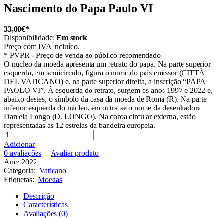
Nascimento do Papa Paulo VI
33,00€*
Disponibilidade:
Em stock
Preço com IVA incluído.
*
PVPR - Preço de venda ao público recomendado
O núcleo da moeda apresenta um retrato do papa. Na parte superior
esquerda, em semicírculo, figura o nome do país emissor (CITTÀ
DEL VATICANO) e, na parte superior direita, a inscrição “PAPA
PAOLO VI”. À esquerda do retrato, surgem os anos 1997 e 2022 e,
abaixo destes, o símbolo da casa da moeda de Roma (R). Na parte
inferior esquerda do núcleo, encontra-se o nome da desenhadora
Daniela Longo (D. LONGO). Na coroa circular externa, estão
representadas as 12 estrelas da bandeira europeia.
Adicionar
0 avaliações
|
Avaliar produto
Ano: 2022
Categoria:
Vaticano
Etiquetas:
Moedas
Descrição
Características
Avaliações (0)