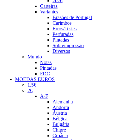
2026
Carteiras
Variantes
Brasões de Portugal
Carimbos
Erros/Testes
Perfuradas
Pintadas
Sobreimpressão
Diversos
Mundo
Notas
Pintadas
FDC
MOEDAS EUROS
1,5€
2€
A-F
Alemanha
Andorra
Áustria
Bélgica
Bulgária
Chipre
Croácia