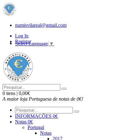
numisvilareal@gmail.com
Log In
Registar
Select Language
▼
0 itens | 0,00€
A maior loja Portuguesa de notas de 0€!
INFORMAÇÕES 0€
Notas 0€
Portugal
Notas
2017