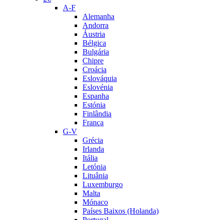
A-F
Alemanha
Andorra
Áustria
Bélgica
Bulgária
Chipre
Croácia
Eslováquia
Eslovénia
Espanha
Estónia
Finlândia
França
G-V
Grécia
Irlanda
Itália
Letónia
Lituânia
Luxemburgo
Malta
Mónaco
Países Baixos (Holanda)
Portugal