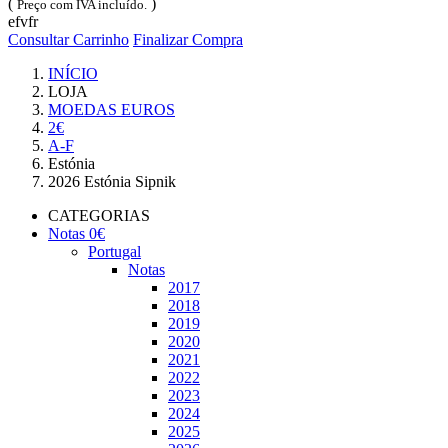
(
)
Preço com IVA incluído.
efvfr
Consultar Carrinho
Finalizar Compra
INÍCIO
LOJA
MOEDAS EUROS
2€
A-F
Estónia
2026 Estónia Sipnik
CATEGORIAS
Notas 0€
Portugal
Notas
2017
2018
2019
2020
2021
2022
2023
2024
2025