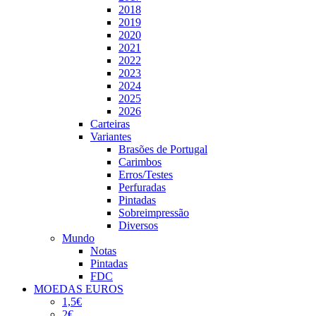
2018
2019
2020
2021
2022
2023
2024
2025
2026
Carteiras
Variantes
Brasões de Portugal
Carimbos
Erros/Testes
Perfuradas
Pintadas
Sobreimpressão
Diversos
Mundo
Notas
Pintadas
FDC
MOEDAS EUROS
1,5€
2€