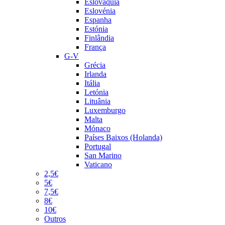
Eslováquia
Eslovénia
Espanha
Estónia
Finlândia
França
G-V
Grécia
Irlanda
Itália
Letónia
Lituânia
Luxemburgo
Malta
Mónaco
Países Baixos (Holanda)
Portugal
San Marino
Vaticano
2,5€
5€
7,5€
8€
10€
Outros