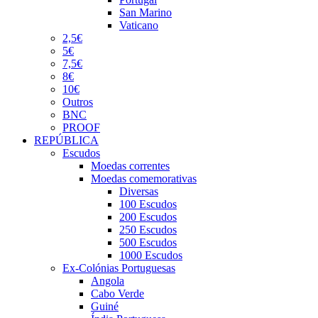
San Marino
Vaticano
2,5€
5€
7,5€
8€
10€
Outros
BNC
PROOF
REPÚBLICA
Escudos
Moedas correntes
Moedas comemorativas
Diversas
100 Escudos
200 Escudos
250 Escudos
500 Escudos
1000 Escudos
Ex-Colónias Portuguesas
Angola
Cabo Verde
Guiné