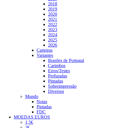
2018
2019
2020
2021
2022
2023
2024
2025
2026
Carteiras
Variantes
Brasões de Portugal
Carimbos
Erros/Testes
Perfuradas
Pintadas
Sobreimpressão
Diversos
Mundo
Notas
Pintadas
FDC
MOEDAS EUROS
1,5€
2€