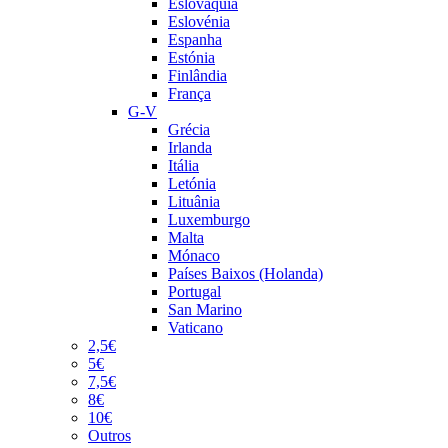
Eslováquia
Eslovénia
Espanha
Estónia
Finlândia
França
G-V
Grécia
Irlanda
Itália
Letónia
Lituânia
Luxemburgo
Malta
Mónaco
Países Baixos (Holanda)
Portugal
San Marino
Vaticano
2,5€
5€
7,5€
8€
10€
Outros