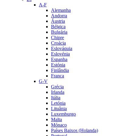
A-F
Alemanha
Andorra
Áustria
Bélgica
Bulgária
Chipre
Croácia
Eslováquia
Eslovénia
Espanha
Estónia
Finlândia
França
G-V
Grécia
Irlanda
Itália
Letónia
Lituânia
Luxemburgo
Malta
Mónaco
Países Baixos (Holanda)
Portugal