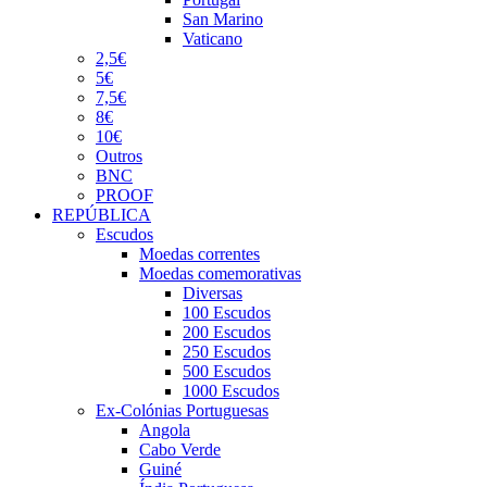
San Marino
Vaticano
2,5€
5€
7,5€
8€
10€
Outros
BNC
PROOF
REPÚBLICA
Escudos
Moedas correntes
Moedas comemorativas
Diversas
100 Escudos
200 Escudos
250 Escudos
500 Escudos
1000 Escudos
Ex-Colónias Portuguesas
Angola
Cabo Verde
Guiné