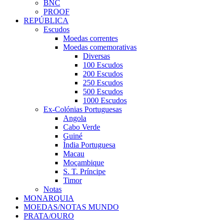
BNC
PROOF
REPÚBLICA
Escudos
Moedas correntes
Moedas comemorativas
Diversas
100 Escudos
200 Escudos
250 Escudos
500 Escudos
1000 Escudos
Ex-Colónias Portuguesas
Angola
Cabo Verde
Guiné
Índia Portuguesa
Macau
Moçambique
S. T. Príncipe
Timor
Notas
MONARQUIA
MOEDAS/NOTAS MUNDO
PRATA/OURO