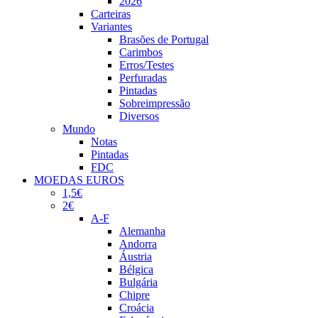
2026
Carteiras
Variantes
Brasões de Portugal
Carimbos
Erros/Testes
Perfuradas
Pintadas
Sobreimpressão
Diversos
Mundo
Notas
Pintadas
FDC
MOEDAS EUROS
1,5€
2€
A-F
Alemanha
Andorra
Áustria
Bélgica
Bulgária
Chipre
Croácia