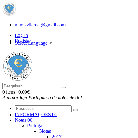
numisvilareal@gmail.com
Log In
Registar
Select Language
▼
0 itens | 0,00€
A maior loja Portuguesa de notas de 0€!
INFORMAÇÕES 0€
Notas 0€
Portugal
Notas
2017