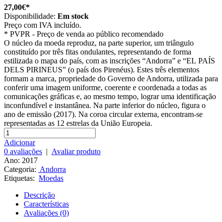
27,00€*
Disponibilidade:
Em stock
Preço com IVA incluído.
*
PVPR - Preço de venda ao público recomendado
O núcleo da moeda reproduz, na parte superior, um triângulo
constituído por três fitas ondulantes, representando de forma
estilizada o mapa do país, com as inscrições “Andorra” e “EL PAÍS
DELS PIRINEUS” (o país dos Pirenéus). Estes três elementos
formam a marca, propriedade do Governo de Andorra, utilizada para
conferir uma imagem uniforme, coerente e coordenada a todas as
comunicações gráficas e, ao mesmo tempo, lograr uma identificação
inconfundível e instantânea. Na parte inferior do núcleo, figura o
ano de emissão (2017). Na coroa circular externa, encontram‑se
representadas as 12 estrelas da União Europeia.
Adicionar
0 avaliações
|
Avaliar produto
Ano: 2017
Categoria:
Andorra
Etiquetas:
Moedas
Descrição
Características
Avaliações (0)