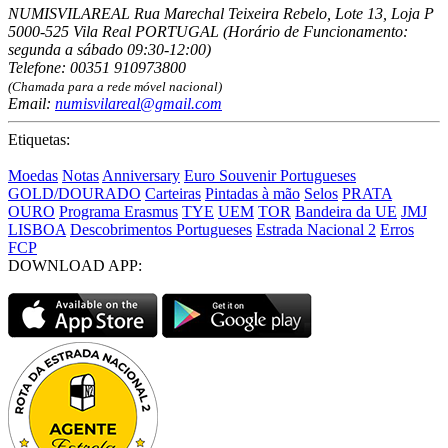
NUMISVILAREAL Rua Marechal Teixeira Rebelo, Lote 13, Loja P
5000-525 Vila Real PORTUGAL (Horário de Funcionamento:
segunda a sábado 09:30-12:00)
Telefone: 00351 910973800
(Chamada para a rede móvel nacional)
Email:
numisvilareal@gmail.com
Etiquetas:
Moedas
Notas
Anniversary
Euro Souvenir Portugueses
GOLD/DOURADO
Carteiras
Pintadas à mão
Selos
PRATA
OURO
Programa Erasmus
TYE
UEM
TOR
Bandeira da UE
JMJ
LISBOA
Descobrimentos Portugueses
Estrada Nacional 2
Erros
FCP
DOWNLOAD APP: