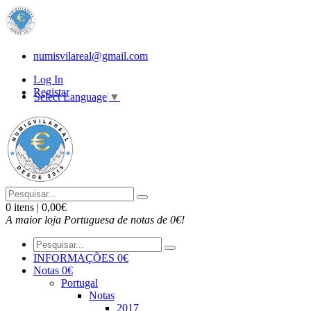
numisvilareal@gmail.com
Log In
Registar
Select Language
▼
0 itens | 0,00€
A maior loja Portuguesa de notas de 0€!
INFORMAÇÕES 0€
Notas 0€
Portugal
Notas
2017