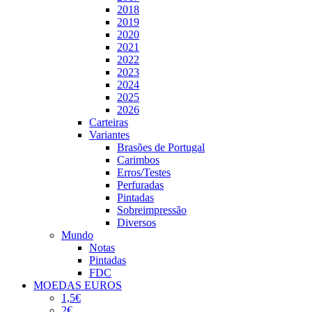
2018
2019
2020
2021
2022
2023
2024
2025
2026
Carteiras
Variantes
Brasões de Portugal
Carimbos
Erros/Testes
Perfuradas
Pintadas
Sobreimpressão
Diversos
Mundo
Notas
Pintadas
FDC
MOEDAS EUROS
1,5€
2€