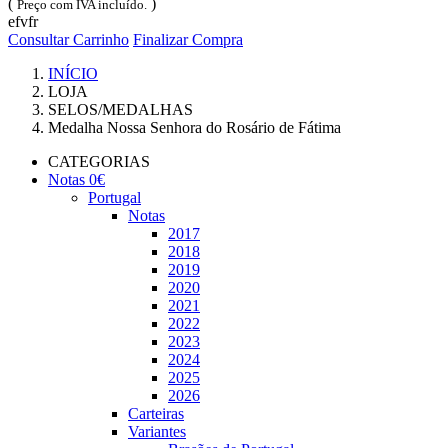
(
)
Preço com IVA incluído.
efvfr
Consultar Carrinho
Finalizar Compra
INÍCIO
LOJA
SELOS/MEDALHAS
Medalha Nossa Senhora do Rosário de Fátima
CATEGORIAS
Notas 0€
Portugal
Notas
2017
2018
2019
2020
2021
2022
2023
2024
2025
2026
Carteiras
Variantes