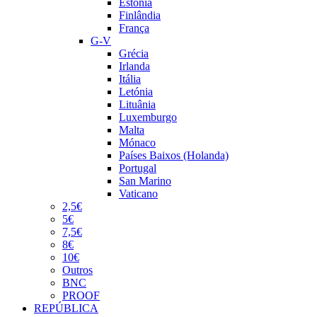
Estónia
Finlândia
França
G-V
Grécia
Irlanda
Itália
Letónia
Lituânia
Luxemburgo
Malta
Mónaco
Países Baixos (Holanda)
Portugal
San Marino
Vaticano
2,5€
5€
7,5€
8€
10€
Outros
BNC
PROOF
REPÚBLICA