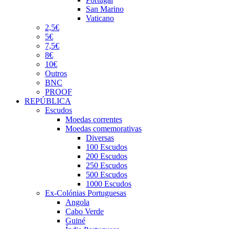
San Marino
Vaticano
2,5€
5€
7,5€
8€
10€
Outros
BNC
PROOF
REPÚBLICA
Escudos
Moedas correntes
Moedas comemorativas
Diversas
100 Escudos
200 Escudos
250 Escudos
500 Escudos
1000 Escudos
Ex-Colónias Portuguesas
Angola
Cabo Verde
Guiné