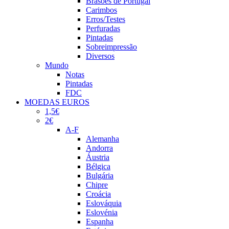
Brasões de Portugal
Carimbos
Erros/Testes
Perfuradas
Pintadas
Sobreimpressão
Diversos
Mundo
Notas
Pintadas
FDC
MOEDAS EUROS
1,5€
2€
A-F
Alemanha
Andorra
Áustria
Bélgica
Bulgária
Chipre
Croácia
Eslováquia
Eslovénia
Espanha