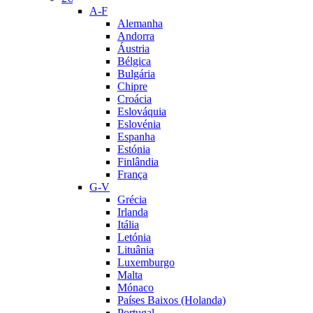
A-F
Alemanha
Andorra
Áustria
Bélgica
Bulgária
Chipre
Croácia
Eslováquia
Eslovénia
Espanha
Estónia
Finlândia
França
G-V
Grécia
Irlanda
Itália
Letónia
Lituânia
Luxemburgo
Malta
Mónaco
Países Baixos (Holanda)
Portugal