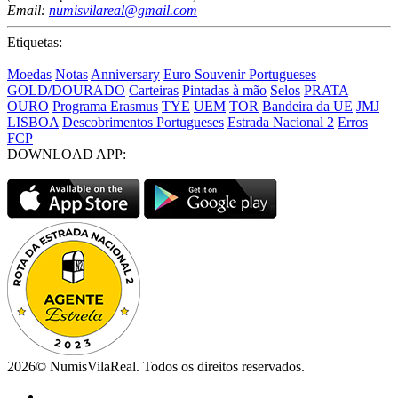
Email:
numisvilareal@gmail.com
Etiquetas:
Moedas
Notas
Anniversary
Euro Souvenir Portugueses
GOLD/DOURADO
Carteiras
Pintadas à mão
Selos
PRATA
OURO
Programa Erasmus
TYE
UEM
TOR
Bandeira da UE
JMJ
LISBOA
Descobrimentos Portugueses
Estrada Nacional 2
Erros
FCP
DOWNLOAD APP:
2026© NumisVilaReal. Todos os direitos reservados.