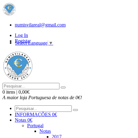
numisvilareal@gmail.com
Log In
Registar
Select Language
▼
0 itens | 0,00€
A maior loja Portuguesa de notas de 0€!
INFORMAÇÕES 0€
Notas 0€
Portugal
Notas
2017