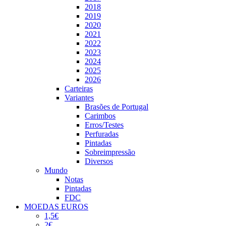
2018
2019
2020
2021
2022
2023
2024
2025
2026
Carteiras
Variantes
Brasões de Portugal
Carimbos
Erros/Testes
Perfuradas
Pintadas
Sobreimpressão
Diversos
Mundo
Notas
Pintadas
FDC
MOEDAS EUROS
1,5€
2€