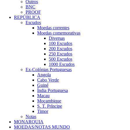
Outros
BNC
PROOF
REPÚBLICA
Escudos
Moedas correntes
Moedas comemorativas
Diversas
100 Escudos
200 Escudos
250 Escudos
500 Escudos
1000 Escudos
Ex-Colónias Portuguesas
Angola
Cabo Verde
Guiné
Índia Portuguesa
Macau
Moçambique
S. T. Príncipe
Timor
Notas
MONARQUIA
MOEDAS/NOTAS MUNDO