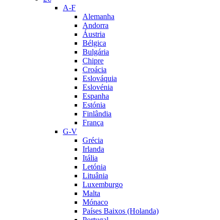
A-F
Alemanha
Andorra
Áustria
Bélgica
Bulgária
Chipre
Croácia
Eslováquia
Eslovénia
Espanha
Estónia
Finlândia
França
G-V
Grécia
Irlanda
Itália
Letónia
Lituânia
Luxemburgo
Malta
Mónaco
Países Baixos (Holanda)
Portugal