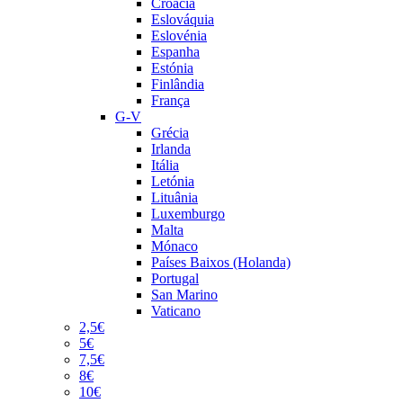
Croácia
Eslováquia
Eslovénia
Espanha
Estónia
Finlândia
França
G-V
Grécia
Irlanda
Itália
Letónia
Lituânia
Luxemburgo
Malta
Mónaco
Países Baixos (Holanda)
Portugal
San Marino
Vaticano
2,5€
5€
7,5€
8€
10€