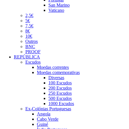
San Marino
Vaticano
2,5€
5€
7,5€
8€
10€
Outros
BNC
PROOF
REPÚBLICA
Escudos
Moedas correntes
Moedas comemorativas
Diversas
100 Escudos
200 Escudos
250 Escudos
500 Escudos
1000 Escudos
Ex-Colónias Portuguesas
Angola
Cabo Verde
Guiné