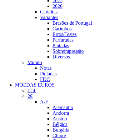
2025
2026
Carteiras
Variantes
Brasões de Portugal
Carimbos
Erros/Testes
Perfuradas
Pintadas
Sobreimpressão
Diversos
Mundo
Notas
Pintadas
FDC
MOEDAS EUROS
1,5€
2€
A-F
Alemanha
Andorra
Áustria
Bélgica
Bulgária
Chipre