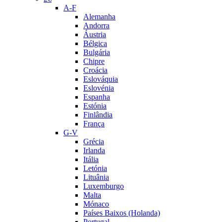
A-F
Alemanha
Andorra
Áustria
Bélgica
Bulgária
Chipre
Croácia
Eslováquia
Eslovénia
Espanha
Estónia
Finlândia
França
G-V
Grécia
Irlanda
Itália
Letónia
Lituânia
Luxemburgo
Malta
Mónaco
Países Baixos (Holanda)
Portugal