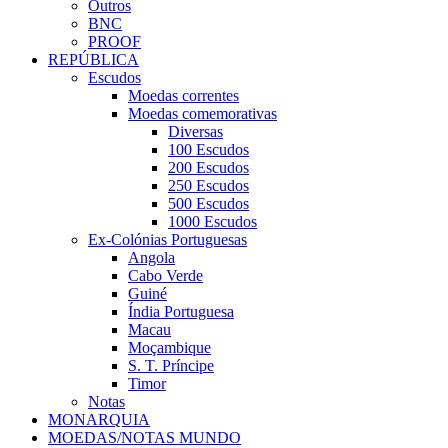
Outros
BNC
PROOF
REPÚBLICA
Escudos
Moedas correntes
Moedas comemorativas
Diversas
100 Escudos
200 Escudos
250 Escudos
500 Escudos
1000 Escudos
Ex-Colónias Portuguesas
Angola
Cabo Verde
Guiné
Índia Portuguesa
Macau
Moçambique
S. T. Príncipe
Timor
Notas
MONARQUIA
MOEDAS/NOTAS MUNDO