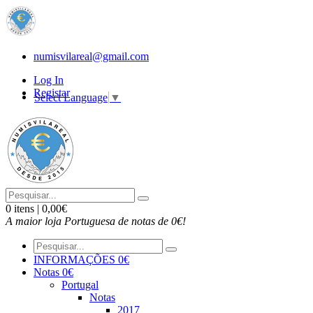
numisvilareal@gmail.com
Log In
Registar
Select Language
▼
0 itens | 0,00€
A maior loja Portuguesa de notas de 0€!
INFORMAÇÕES 0€
Notas 0€
Portugal
Notas
2017