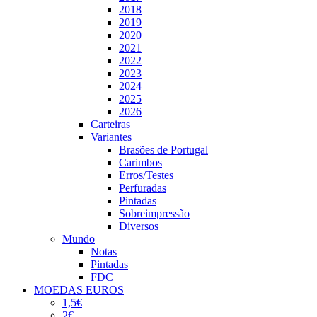
2018
2019
2020
2021
2022
2023
2024
2025
2026
Carteiras
Variantes
Brasões de Portugal
Carimbos
Erros/Testes
Perfuradas
Pintadas
Sobreimpressão
Diversos
Mundo
Notas
Pintadas
FDC
MOEDAS EUROS
1,5€
2€