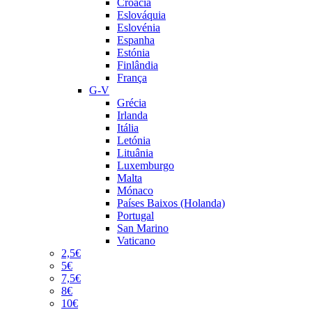
Croácia
Eslováquia
Eslovénia
Espanha
Estónia
Finlândia
França
G-V
Grécia
Irlanda
Itália
Letónia
Lituânia
Luxemburgo
Malta
Mónaco
Países Baixos (Holanda)
Portugal
San Marino
Vaticano
2,5€
5€
7,5€
8€
10€