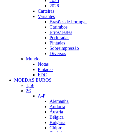
2025
2026
Carteiras
Variantes
Brasões de Portugal
Carimbos
Erros/Testes
Perfuradas
Pintadas
Sobreimpressão
Diversos
Mundo
Notas
Pintadas
FDC
MOEDAS EUROS
1,5€
2€
A-F
Alemanha
Andorra
Áustria
Bélgica
Bulgária
Chipre