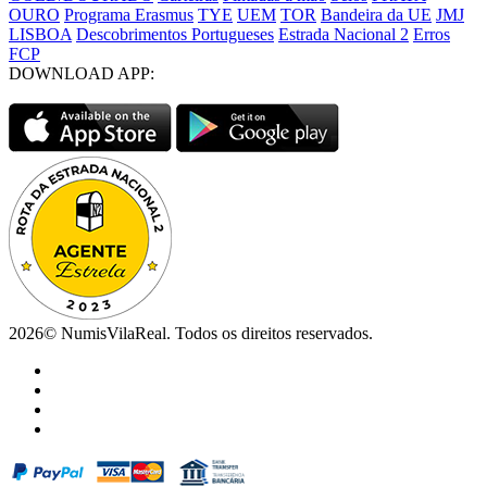
OURO
Programa Erasmus
TYE
UEM
TOR
Bandeira da UE
JMJ
LISBOA
Descobrimentos Portugueses
Estrada Nacional 2
Erros
FCP
DOWNLOAD APP:
2026© NumisVilaReal. Todos os direitos reservados.