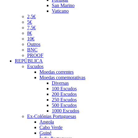
San Marino
Vaticano
2,5€
5€
7,5€
8€
10€
Outros
BNC
PROOF
REPÚBLICA
Escudos
Moedas correntes
Moedas comemorativas
Diversas
100 Escudos
200 Escudos
250 Escudos
500 Escudos
1000 Escudos
Ex-Colónias Portuguesas
Angola
Cabo Verde
Guiné