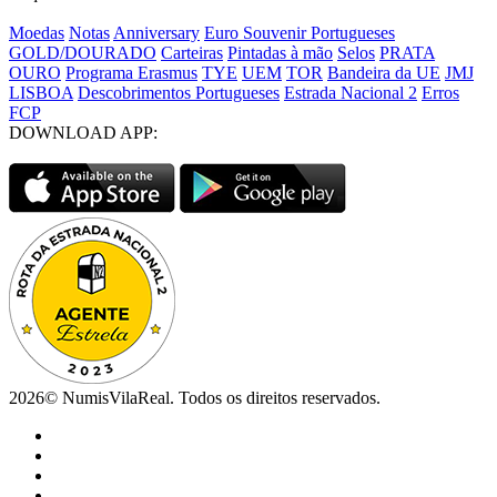
Moedas
Notas
Anniversary
Euro Souvenir Portugueses
GOLD/DOURADO
Carteiras
Pintadas à mão
Selos
PRATA
OURO
Programa Erasmus
TYE
UEM
TOR
Bandeira da UE
JMJ
LISBOA
Descobrimentos Portugueses
Estrada Nacional 2
Erros
FCP
DOWNLOAD APP:
2026© NumisVilaReal. Todos os direitos reservados.