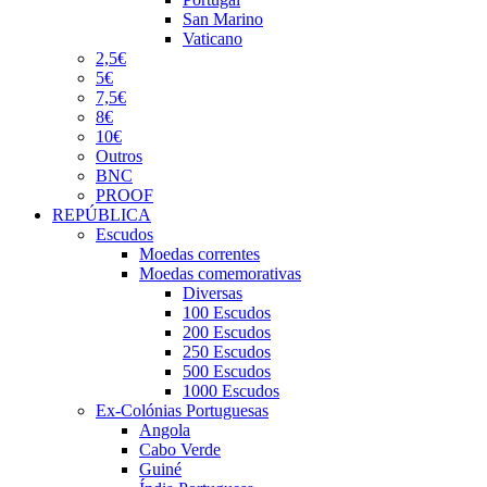
San Marino
Vaticano
2,5€
5€
7,5€
8€
10€
Outros
BNC
PROOF
REPÚBLICA
Escudos
Moedas correntes
Moedas comemorativas
Diversas
100 Escudos
200 Escudos
250 Escudos
500 Escudos
1000 Escudos
Ex-Colónias Portuguesas
Angola
Cabo Verde
Guiné