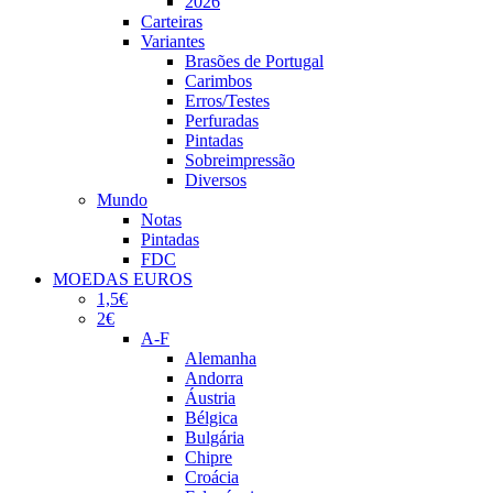
2026
Carteiras
Variantes
Brasões de Portugal
Carimbos
Erros/Testes
Perfuradas
Pintadas
Sobreimpressão
Diversos
Mundo
Notas
Pintadas
FDC
MOEDAS EUROS
1,5€
2€
A-F
Alemanha
Andorra
Áustria
Bélgica
Bulgária
Chipre
Croácia