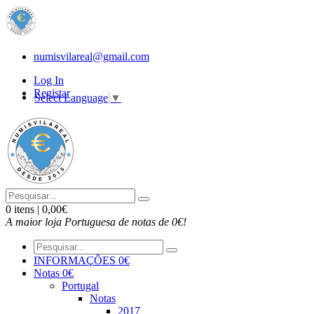
numisvilareal@gmail.com
Log In
Registar
Select Language
▼
0 itens | 0,00€
A maior loja Portuguesa de notas de 0€!
INFORMAÇÕES 0€
Notas 0€
Portugal
Notas
2017