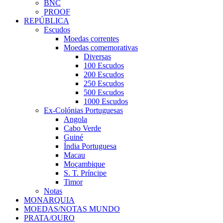
BNC
PROOF
REPÚBLICA
Escudos
Moedas correntes
Moedas comemorativas
Diversas
100 Escudos
200 Escudos
250 Escudos
500 Escudos
1000 Escudos
Ex-Colónias Portuguesas
Angola
Cabo Verde
Guiné
Índia Portuguesa
Macau
Moçambique
S. T. Príncipe
Timor
Notas
MONARQUIA
MOEDAS/NOTAS MUNDO
PRATA/OURO