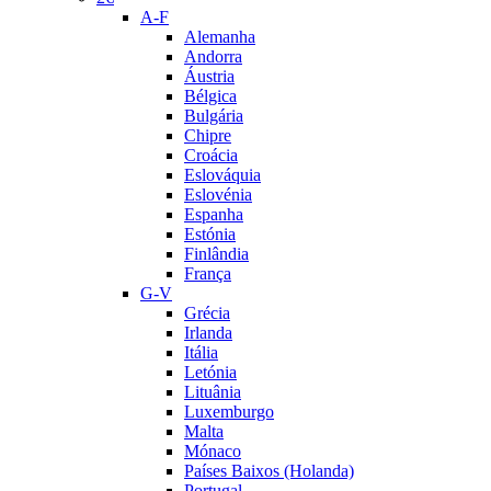
A-F
Alemanha
Andorra
Áustria
Bélgica
Bulgária
Chipre
Croácia
Eslováquia
Eslovénia
Espanha
Estónia
Finlândia
França
G-V
Grécia
Irlanda
Itália
Letónia
Lituânia
Luxemburgo
Malta
Mónaco
Países Baixos (Holanda)
Portugal