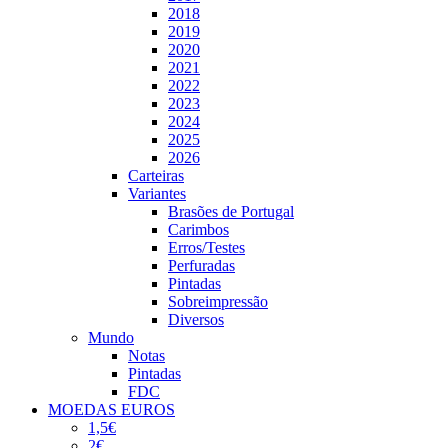
2018
2019
2020
2021
2022
2023
2024
2025
2026
Carteiras
Variantes
Brasões de Portugal
Carimbos
Erros/Testes
Perfuradas
Pintadas
Sobreimpressão
Diversos
Mundo
Notas
Pintadas
FDC
MOEDAS EUROS
1,5€
2€