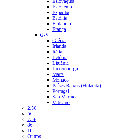
Eslováquia
Eslovénia
Espanha
Estónia
Finlândia
França
G-V
Grécia
Irlanda
Itália
Letónia
Lituânia
Luxemburgo
Malta
Mónaco
Países Baixos (Holanda)
Portugal
San Marino
Vaticano
2,5€
5€
7,5€
8€
10€
Outros